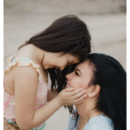
शख्सियत
धरोहर
यात्रावृत्तांत
उपन्यास
सिनेमा
शायरी
ग़ज़ल