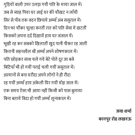
गुड़ियों वाली उमर उलझ गयी पति के माया जाल में।
जब से व्याह पिया घर आई घर की चौखट न लांँघी
सिर से पाँव तक वदन छिपाये अम्मांँ अब ससुराल में।
दिन भर चौका चूल्हा करतीं रात को पति सेवा मे खटतीं
किसको अपना दर्द दिखायें हाय घर जंजाल में।
भूखी रह कर सबको खिलातीं खुद पानी पीकर रह जातीं
कितनी सहनशील थीं अम्मांँ अपने शोषणकाल में।
पति छोड़कर साथ चले गये बेटे पोते दूर जा बसे
बिटियांँ भी हो गयीं पराई चली गयीं ससुराल में।
अरमानों से बना घरौंदा अपने लोगों ने ही रौंदा
रह गयीं अम्मांँ हाय अकेली घिर गयीं मोह जाल में।
एक समय ऐसा भी आया नहीं किसी को पास बुलाया
बिना बताये विदा हो गयीं अम्मांँ शून्यकाल में।
जया शर्मा
कानपुर रोड लखनऊ