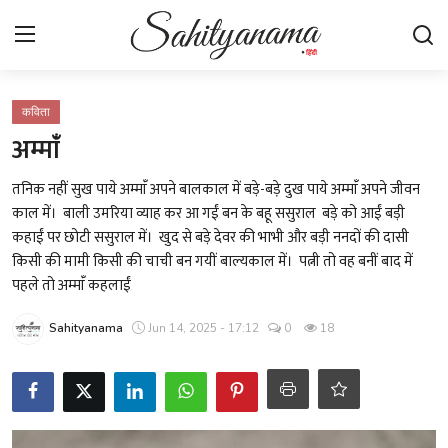
Login
Register
कविता
अम्मांँ
स्वतंत्रता सेनानी
तनिक नहीं सुख पाये अम्मांँ अपने बालकाल में बड़े-बडे़ दुख पाये अम्मांँ अपने जीवन
काल में। बाली उमरिया व्याह कर आ गईं बन के बहू ससुराल बड़े को आईं बड़ी
साहित्य समाचार
कहाईं पर छोटी ससुराल में। खुद से बड़े देवर की भाभी और बड़ी ननदों की दासी
किसी की मामी किसी की चाची बन गयीं बाल्यकाल में। पत्नी तो वह बनीं बाद में
होम
पहले तो अम्मांँ कहलाईं
कहानी
Sahityanama
Jun 14, 2025 - 17:12
0
18
कविता
आलेख