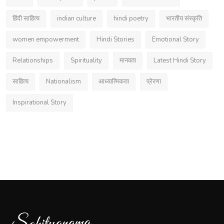
हिंदी साहित्य
indian culture
hindi poetry
भारतीय संस्कृति
women empowerment
Hindi Stories
Emotional Story
Relationships
Spirituality
मानवता
Latest Hindi Story
साहित्य
Nationalism
आध्यात्मिकता
प्रेरणा
Inspirational Story