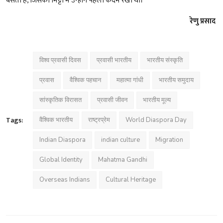
बसता है, जिसकी मिट्टी में उन्होंने पहला कदम रखा था।
रेणु प्रसाद
विश्व प्रवासी दिवस
प्रवासी भारतीय
भारतीय संस्कृति
प्रवास
वैश्विक पहचान
महात्मा गांधी
भारतीय समुदाय
सांस्कृतिक विरासत
प्रवासी जीवन
भारतीय मूल्य
Tags:
वैश्विक भारतीय
राष्ट्रप्रेम
World Diaspora Day
Indian Diaspora
indian culture
Migration
Global Identity
Mahatma Gandhi
Overseas Indians
Cultural Heritage