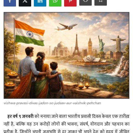
शख्सियत
धरोहर
यात्रावृत्तांत
उपन्यास
सिनेमा
शायरी
ग़ज़ल
vishwa-pravasi-divas-jadon-se-judaav-aur-vaishvik-pehchan
हर वर्ष ९ जनवरी
को मनाया जाने वाला भारतीय प्रवासी दिवस केवल एक तारीख़
नहीं है, बल्कि यह उन करोड़ों लोगों की भावना, संघर्ष, योगदान और पहचान का
प्रतीक है, जिन्होंने अपनी जन्मभूमि से दूर जाकर भी अपने देश को हृदय में जीवित