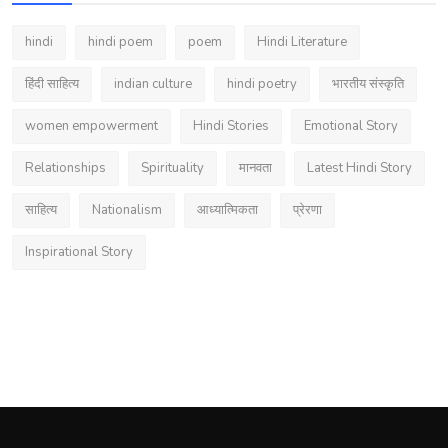
hindi
hindi poem
poem
Hindi Literature
हिंदी साहित्य
indian culture
hindi poetry
भारतीय संस्कृति
women empowerment
Hindi Stories
Emotional Story
Relationships
Spirituality
मानवता
Latest Hindi Story
साहित्य
Nationalism
आध्यात्मिकता
प्रेरणा
Inspirational Story