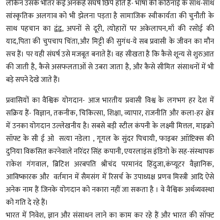
लेकिन उसके भीतर कई अनकहे संघर्ष छिपे होते हैं- भाषा की कठिनाई के साथ-साथ
सांस्कृतिक अलगाव को भी झेलना पड़ता है सामाजिक स्वीकार्यता की चुनौती के
साथ पहचान का द्वंद्व, अपनों से दूरी, त्योहारों पर अकेलापन,माँ की रसोई की
याद,पिता की चुपचाप चिंता,और मिट्टी की सुगंध-ये सब प्रवासी के जीवन का मौन
सच हैं। पर यही संघर्ष उसे मजबूत बनाते हैं। वह सीखता है कि कैसे शून्य से शुरुआत
की जाती है, कैसे असफलताओं से उबरा जाता है, और कैसे सीमित संसाधनों में भी
बड़े सपने देखे जाते हैं।
प्रवासियों का वैश्विक योगदान- आज भारतीय प्रवासी विश्व के लगभग हर देश में
सक्रिय हैं- विज्ञान, तकनीक, चिकित्सा, शिक्षा, व्यापार, राजनीति और कला-हर क्षेत्र
में उनका योगदान उल्लेखनीय है। सबसे बड़ी स्टील कंपनी के लक्ष्मी मित्तल, माइक्रो
सॉफ्ट के सी ई ओ सत्या नडेला , गूगल के सुंदर पिचायी, फाइबर आॉप्टिक्‍स की
दुनिया विकसित करनेवाले नरिंदर सिंह कपानी, एयरलाइंस इंडिगो के सह-संस्‍थापक
राकेश गंगवाल, ब्रिटिश अरबपति श्रीचंद परमानंद हिंदुजा,कंप्यूटर वैज्ञानिक,
आविष्कारक और वर्तमान में सैमसंग में रिसर्च के उपाध्यक्ष प्रणव मिस्त्री आदि ऐसे
अनेक नाम हैं जिनके योगदान को नकारा नहीं जा सकता है । वे वैश्विक अर्थव्यवस्था
को गति दे रहे हैं।
भारत में निवेश, ज्ञान और संसाधन लाने का काम कर रहे हैं और भारत की सॉफ्ट