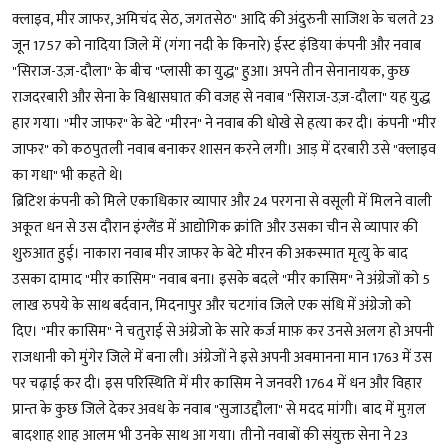
क्लाइव, मीर जाफर, अमिचंद सेठ, जगतसेठ" आदि की अंदुरुनी साजिश के चलते 23
जून 1757 को नादिया जिले में (गंगा नदी के किनारे) ईस्ट इंडिया कंपनी और नवाब
"सिराज-उज़-दौला" के बीच "प्लासी का युद्ध" हुआ। अपने तीन सेनानायक, कुछ
राजदरबारी और सेना के विश्वासघात की वजह से नवाब "सिराज-उज़-दौला" यह युद्ध
हार गया। "मीर जाफर" के बेटे "मीरन" ने नवाब की धोखे से हत्या कर दी। कंपनी "मीर
जाफर" को कठपुतली नवाब बनाकर शासन करने लगी। आड़ में दरबारी उसे "क्लाइव
का गधा" भी कहते थे।
ब्रिटिश कंपनी को मिले एकाधिकार व्यापार और 24 परगना से वसूली में मिलने वाली
अकूत धन से उस दौरान इंग्लैंड में आद्योगिक क्रांति और उसका चीन से व्यापार की
शुरुआत हुई। नाकारा नवाब मीर जाफर के बेटे मीरन की अकस्मात मृत्यु के बाद
उसका दामाद "मीर कासिम" नवाब बना। इसके बदले "मीर कासिम" ने अंग्रेजों को 5
लाख रुपये के साथ बर्दवान, मिदनापुर और चटगांव जिले एक संधि में अंग्रेजो को
दिए। "मीर कासिम" ने चतुराई से अंग्रेजो के सारे कर्ज माफ़ कर उनसे अलग हो अपनी
राजधानी को मुंगेर जिले में बना ली। अंग्रेजों ने इसे अपनी अवमानना मान 1763 में उस
पर चढ़ाई कर दी। इस परिस्थिति में मीर कासिम ने जनवरी 1764 में धन और विहार
प्रान्त के कुछ जिले देकर अवध के नवाब "सुजाउद्दौला" से मदद मांगी। बाद में मुग़ल
बादशाह शाह आलम भी उनके साथ आ गया। तीनो नवाबों की संयुक्त सेना ने 23