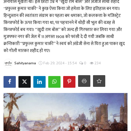
अनायास मूर्खता थी। इस छोटी उम्र में ''खुदी राम बोस'' और अजीज साथी शहीद
शख्सियत
''प्रफुल्ल कुमार चाकी'' ने कुछ ऐसा किया जो हमेशा के लिए इतिहास बन गया।
हिन्दुस्तान की स्वतंत्रता संग्राम का पहला बम धमाका, जो कलकत्ता के मजिस्ट्रेट
धरोहर
किंग्जफोर्ड के ऊपर किया गया था, पर पहचानने में थोड़ी सी भूल की वजह से
किंग्जफोर्ड बच गया। ‘‘खुदी राम बोस’’ को जल्द ही गिरफ्तार कर लिया गया और
यात्रावृत्तांत
मुजफ्फर नगर की जेल में 11 अगस्त 1908 को फांसी दे दी गयी जबकि साथी
क्रन्तिकारी ‘‘प्रफुल्ल कुमार चाकी’’ ने स्वयं को अंग्रेजी सेना से घिरा हुआ पाकर खुद
उपन्यास
को गोली मारकर शहीद हो गए।
सिनेमा
Sahityanama
Feb 29, 2024 - 15:54
0
234
शायरी
ग़ज़ल