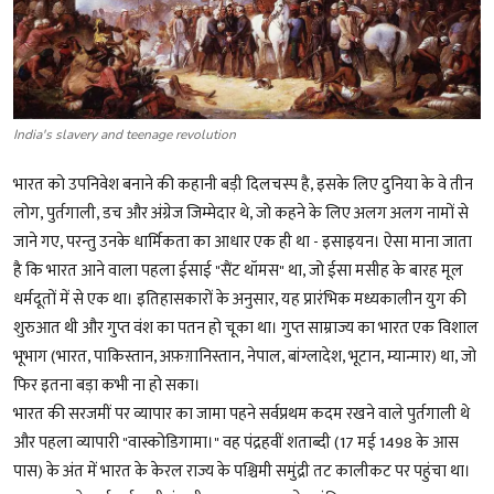
India's slavery and teenage revolution
भारत को उपनिवेश बनाने की कहानी बड़ी दिलचस्प है, इसके लिए दुनिया के वे तीन
लोग, पुर्तगाली, डच और अंग्रेज जिम्मेदार थे, जो कहने के लिए अलग अलग नामों से
जाने गए, परन्तु उनके धार्मिकता का आधार एक ही था - इसाइयन। ऐसा माना जाता
है कि भारत आने वाला पहला ईसाई "सैंट थॉमस" था, जो ईसा मसीह के बारह मूल
धर्मदूतों में से एक था। इतिहासकारों के अनुसार, यह प्रारंभिक मध्यकालीन युग की
शुरुआत थी और गुप्त वंश का पतन हो चूका था। गुप्त साम्राज्य का भारत एक विशाल
भूभाग (भारत, पाकिस्तान, अफ़ग़ानिस्तान, नेपाल, बांग्लादेश, भूटान, म्यान्मार) था, जो
फिर इतना बड़ा कभी ना हो सका।
भारत की सरजमीं पर व्यापार का जामा पहने सर्वप्रथम कदम रखने वाले पुर्तगाली थे
और पहला व्यापारी "वास्कोडिगामा।" वह पंद्रहवीं शताब्दी (17 मई 1498 के आस
पास) के अंत में भारत के केरल राज्य के पश्चिमी समुंद्री तट कालीकट पर पहुंचा था।