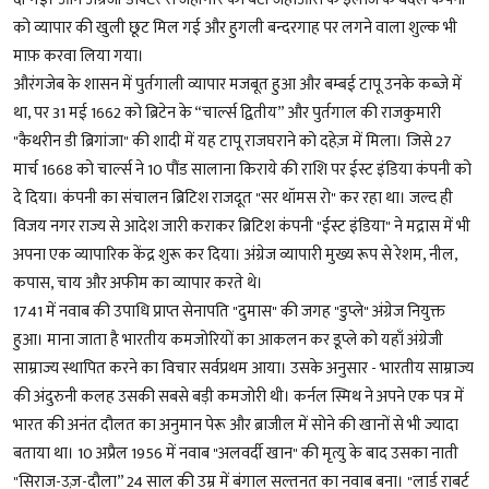
को व्यापार की खुली छूट मिल गई और हुगली बन्दरगाह पर लगने वाला शुल्क भी
माफ़ करवा लिया गया।
औरंगजेब के शासन में पुर्तगाली व्यापार मजबूत हुआ और बम्बई टापू उनके कब्जे में
था, पर 31 मई 1662 को ब्रिटेन के “चार्ल्स द्वितीय” और पुर्तगाल की राजकुमारी
"कैथरीन डी ब्रिगांजा" की शादी में यह टापू राजघराने को दहेज़ में मिला। जिसे 27
मार्च 1668 को चार्ल्स ने 10 पौंड सालाना किराये की राशि पर ईस्ट इंडिया कंपनी को
दे दिया। कंपनी का संचालन ब्रिटिश राजदूत "सर थॉमस रो" कर रहा था। जल्द ही
विजय नगर राज्य से आदेश जारी कराकर ब्रिटिश कंपनी "ईस्ट इंडिया" ने मद्रास में भी
अपना एक व्यापारिक केंद्र शुरू कर दिया। अंग्रेज व्यापारी मुख्य रूप से रेशम, नील,
कपास, चाय और अफीम का व्यापार करते थे।
1741 में नवाब की उपाधि प्राप्त सेनापति "दुमास" की जगह "डुप्ले" अंग्रेज नियुक्त
हुआ। माना जाता है भारतीय कमजोरियों का आकलन कर डूप्ले को यहाँ अंग्रेजी
साम्राज्य स्थापित करने का विचार सर्वप्रथम आया। उसके अनुसार - भारतीय साम्राज्य
की अंदुरुनी कलह उसकी सबसे बड़ी कमजोरी थी। कर्नल स्मिथ ने अपने एक पत्र में
भारत की अनंत दौलत का अनुमान पेरू और ब्राजील में सोने की खानों से भी ज्यादा
बताया था। 10 अप्रैल 1956 में नवाब "अलवर्दी खान" की मृत्यु के बाद उसका नाती
"सिराज-उज़-दौला” 24 साल की उम्र में बंगाल सल्तनत का नवाब बना। "लार्ड राबर्ट