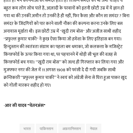
होती है। मन कल्पनाओं का समंदर होता है। लेकिन समंदर को भी जमीं चाहिए ये
बहुत कम लोग सोच पाते है, आज़ादी के परवानों को इतनी छोटी उम्र में ये ज्ञान हो
गया था की उनकी ज़मीन तो उनकी है ही नहीं, फिर कैसा और कौन सा समंदर ? बिना
समंदर के जिंदगियों को पार करने वाली नौका की कल्पना करना उनके लिए बस
अनायास मूर्खता थी। इस छोटी उम्र में ''खुदी राम बोस'' और अजीज साथी शहीद
''प्रफुल्ल कुमार चाकी'' ने कुछ ऐसा किया जो हमेशा के लिए इतिहास बन गया।
हिन्दुस्तान की स्वतंत्रता संग्राम का पहला बम धमाका, जो कलकत्ता के मजिस्ट्रेट
किंग्जफोर्ड के ऊपर किया गया था, पर पहचानने में थोड़ी सी भूल की वजह से
किंग्जफोर्ड बच गया। ‘‘खुदी राम बोस’’ को जल्द ही गिरफ्तार कर लिया गया और
मुजफ्फर नगर की जेल में 11 अगस्त 1908 को फांसी दे दी गयी जबकि साथी
क्रन्तिकारी ‘‘प्रफुल्ल कुमार चाकी’’ ने स्वयं को अंग्रेजी सेना से घिरा हुआ पाकर खुद
को गोली मारकर शहीद हो गए।
-
आर सी यादव "चेतनअंस"
भारत
पाकिस्तान
अफ़ग़ानिस्तान
नेपाल