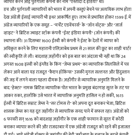
व्यापार करने आई पुर्तगाली कंपनी का नाम "एस्तादो द इंडिया" था।
डच और पुर्तगाली व्यापारियों को भारत में अपनी वस्तुएं बेचने पर अत्यधिक लाभ होता
देख अंग्रेजी ईसाई व्यापारी भी इधर आकर्षित हुए। लाभ से प्रभावित होकर 1599 ई. में
अंग्रेज व्यापारियों के एक समूह – "मर्चेंट एडवेंचरर्स" के "जॉन वॉट्स" और "जार्ज
व्हाइट" ने ब्रिटिश ज्वाइट स्टॉक कंपनी "ईस्ट इंडिया कंपनी" (जॉन कंपनी) की
स्थापना की। 31 दिसम्बर 1600 ईस्वी को कंपनी ने ईस्ट के देशों में व्यापर को
अधिकृत करने के लिए महारानी एलिज़ाबेथ प्रथम से 21 साल की छूट का शाही चार्टर
की स्वीकृति ले ली। बादशाह ज़हाँगीर को इस बात का अंदाजा भी नहीं था कि 24
अगस्त 1608 इस्वी को इंग्लैंड के किंग "जेम्स प्रथम" का व्यापारिक सिलसिले में पत्र
लेकर आने वाला यह राजदूत "कैप्टन हॉकिंग्स" उसकी मुगल सल्तनत और हिंदुस्तान
की जड़ में लगने वाला पहला दीमक है। ज़हाँगीर से व्यापारिक अनुमति मिलने के
बाद "हेक्टर" नामक ब्रिटिश व्यापारिक पोत भारत के प्रमुख बंदरगाह सूरत के तट पर
आकर रुका, हालाँकि उसे भारत में व्यापारिक अनुमति हासिल न हो सकी, 1615
ईस्वी में ब्रिटिश सम्राट जेम्स ने "सर टॉमस रो" को अपना दूत बनाकर भेजा, ब्रिटिश
शासक जेम्स का यह दूत जहाँगीर से व्यापारिक सनद पाने में सफल रहा। अंग्रेजों को
6 फरवरी सन् 1616 को बादशाह ज़हाँगीर के एक शाही फरमान से सूरत में कोठी
बनाकर व्यापार करने की और राजदरबार में एक अंग्रेजी राजदूत को रहने की इजाजत
दी गई। आगे अंग्रेजी डॉक्टर से जहांगीर की बेटी जहाँआरा के इलाज के बदले कंपनी