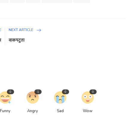
E
NEXT ARTICLE
भ
वाकपटुता
0
1
0
0
Funny
Angry
Sad
Wow