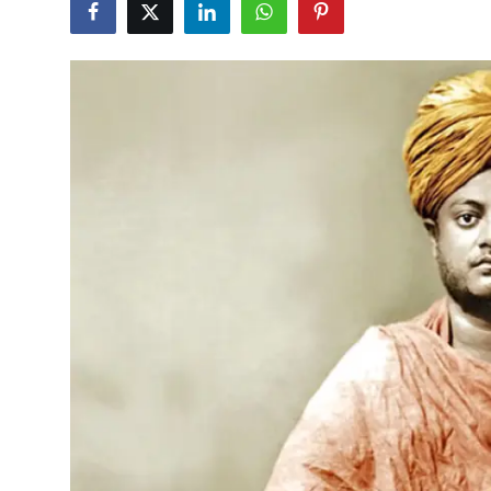
शख्सियत
धरोहर
यात्रावृत्तांत
उपन्यास
सिनेमा
शायरी
ग़ज़ल