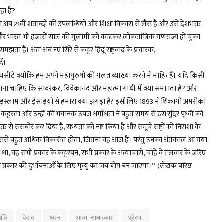
हा है?
ब 21वीं शताब्दी की उपलब्धियों और शिक्षा विकास से लैस है और उसे देशभक्त
 हैं और भारत भी हजारों साल की गुलामी को काटकर लोकतांत्रिक गणराज्य हो चुका
झता है। अतः अब नए सिरे से कट्टर हिंदू राष्ट्रवाद के प्रचारक,
ें।
 न घसीटें क्योंकि हम अपने महापुरुषों की गलत व्याख्या करने में माहिर हैं। यदि किसी
बताना चाहिए कि सावरकर,
विवेकानंद
और महात्मा गांधी में क्या समानता है? और
 आखिर इस्लाम और ईसाइयों से हमारा क्या झगड़ा है? इसीलिए 1893 में शिकागो अमरीका
ा, कट्टरता और उन्हीं की भयानक उपज धर्मांधता ने बहुत समय से इस सुंदर पृथ्वी को
रक्त से सराबोर कर दिया है, सभ्यता को नष्ट किया है और समूचे राष्ट्रों को निराशा के
समाज उससे बहुत अधिक विकसित होता, जितना वह आज है। परंतु उनका अंतकाल आ गया
 था, वह सभी प्रकार के कट्टरपन, सभी प्रकार के अत्याचारों, चाहे वे तलवार के जरिए
भी प्रकार की दुर्भावनाओं के लिए मृत्यु का जय घोष बन जाएगा।‘‘ (लेखक वरिष्ठ
ांति
वेदांत
ध्यान
आत्म-साक्षात्कार
प्रेरणा