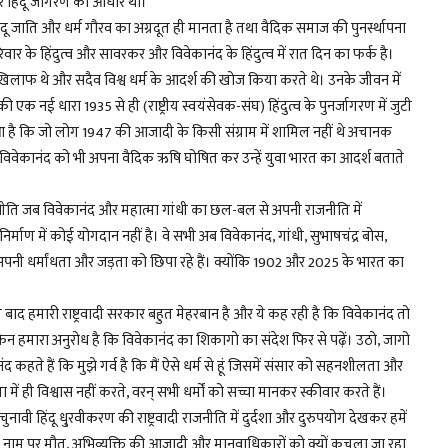
र हिंदू जागरण का आधार था।
दू जाति और धर्म गौरव का अग्रदूत ही मानता है तथा वैदिक समाज की पुनर्स्थापना
िवार के हिंदुत्व और सावरकर और
विवेकानंद
के हिंदुत्व में रात दिन का फर्क है।
 खिलाफ थे और सदैव विश्व धर्म के आदर्श की खोज किया करते थे। उनके जीवन में
 एक नई धारा 1935 से ही (राष्ट्रीय स्वयंसेवक-संघ) हिंदुत्व के पुनर्जागरण में जुटी
ुआ है कि जो लोग 1947 की आजादी के किसी संग्राम में शामिल नहीं थे अचानक
विवेकानंद
को भी अपना वैदिक ऋषि घोषित कर उन्हें युवा भारत का आदर्श बताते
जनीति जब
विवेकानंद
और महात्मा गांधी का छल-बल से अपनी राजनीति में
्माण में कोई योगदान नहीं है। वे सभी अब
विवेकानंद
, गांधी, सुभाषचंद्र बोस,
पनी धर्मांधता और जड़ता को छिपा रहे हैं। क्योंकि 1902 और 2025 के भारत का
ल बाद हमारी राष्ट्रवादी सरकार बहुत मेहरबान है और ये कह रही है कि
विवेकानंद
तो
ेकिन हमारा अनुरोध है कि
विवेकानंद
का शिकागो का संदेश फिर से पढ़ें। उठो, जागो
नंद
कहते हैं कि मुझे गर्व है कि मैं ऐसे धर्म से हूं जिसमें संसार को सहनशीलता और
ें ही विश्वास नहीं करते, वरन् सभी धर्मों को सच्चा मानकर स्कीवार करते हैं।
ावी हिंदू धु्रवीकरण की राष्ट्रवादी राजनीति में दुर्दशा और दुरुपयोग देखकर हमें
े नाम पर मौत, अभिव्यक्ति की आजादी और मानवाधिकारों को क्यों कुचला जा रहा