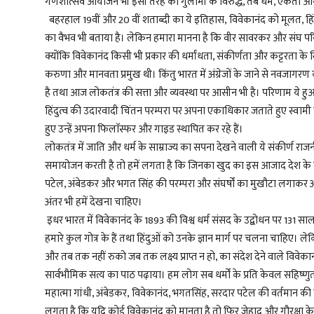
गणेशोत्सव आयोजन भी इसी तरह का गुलामी के विरुद्ध, तब धर्म, एकता औ
बहरहाल 19वीं और 20 वीं शताब्दी का ये इतिहास,
विवेकानंद
को मूलत, हिं
का वैभव भी बताया है। लेकिन हमारा मानना है कि वीर सावरकर और संघ पर
क्योंकि
विवेकानंद
किसी भी प्रकार की धर्मांधता, संकीर्णता और कट्टरता के
करुणा और मानवता प्रमुख थी। किंतु भारत में अंग्रेजों के जाने से नवजागरण की
है तथा आज लोकतंत्र की सत्ता और व्यवस्था पर आसीन भी है। परिणाम ये ह
हिंदुत्व की उदारवादी चिंतन परम्परा पर अपना एकाधिकार जताते हुए
स्वामी
हुए उन्हें अपना फिलाॅस्फर और गाइड स्थापित कर रहे हैं।
लोकतंत्र में जाति और धर्म के साम्राज्य का सपना देखने वाली ये संकीर्ण रा
समायोजन करती है तो हमें लगता है कि जिनका खुद का इस आजाद देश के निर
पटेल, अंबेडकर और भगत सिंह की परम्परा और संघर्षों का मुखौटा लगाकर अ
अंतर भी हमें देखना चाहिए।
इधर भारत में
विवेकानंद
के 1893 की विश्व धर्म संसद के उद्बोधन पर 131 सा
हमारे कुल गोत्र के हैं तथा हिंदुओं को उनके ज्ञान मार्ग पर चलना चाहिए। ल
और तब तक नहीं रुको जब तक लक्ष्य प्राप्त न हो, का संदेश देने वाले
विवेका
सार्वभौमिक सत्य का पाठ पढ़ाया। हम लोग सब धर्मों के प्रति केवल सहिष्णुता म
महात्मा गांधी, अंबेडकर,
विवेकानंद
, भगतसिंह, सरदार पटेल की वर्तमान की चुन
लगता है कि यदि कोई
विवेकानंद
को मानता है तो फिर जेहाद और गौरक्षा क