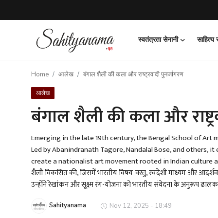
स्वतंत्रता सेनानी
साहित्य
Login
Register
Home
आलेख
बंगाल शैली की कला और राष्ट्रवादी पुनर्जागरण
स्वतंत्रता सेनानी
आलेख
साहित्य समाचार
बंगाल शैली की कला और राष्ट्र
होम
Emerging in the late 19th century, the Bengal School of Art ma
Led by Abanindranath Tagore, Nandalal Bose, and others, it e
कहानी
create a nationalist art movement rooted in Indian culture and prid
शैली विकसित की, जिसमें भारतीय विषय-वस्तु, स्वदेशी माध्यम और आदर्शवाद
कविता
उन्होंने रेखांकन और सूक्ष्म रंग-योजना को भारतीय संवेदना के अनुरूप 
आलेख
Sahityanama
Nov 12, 2025 - 18:49