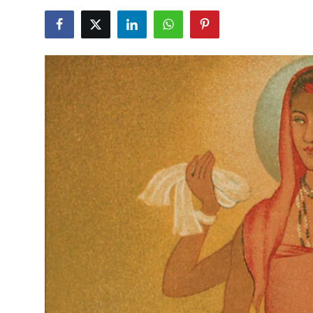
शख्सियत
धरोहर
यात्रावृत्तांत
उपन्यास
सिनेमा
शायरी
ग़ज़ल