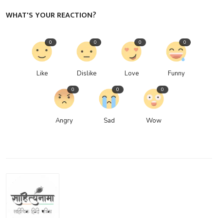
WHAT'S YOUR REACTION?
0
0
0
0
Like
Dislike
Love
Funny
0
0
0
Angry
Sad
Wow