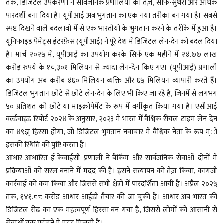
तक, डिजिटल उपकरणों ने सार्वजनिक प्रणालियों को तेज़, साफ़-सुथरा और अधिक
पारदर्शी बना दिया है। यूपीआई अब भुगतान का एक नया तरीका बन गया है। सबसे
स्पष्ट दिखने वाले बदलावों में से एक भारतीयों के भुगतान करने के तरीके में हुआ है।
यूनिफाइड पेमेंट्स इंटरफ़ेस (यूपीआई) ने पूरे देश में डिजिटल लेन-देन को बदल दिया
है। मार्च २०२५ में, यूपीआई का उपयोग करके सिर्फ़ एक महीने में २४.७७ लाख
करोड़ रुपये के १८,३०१ मिलियन से ज़्यादा लेन-देन किए गए। (यूपीआई) प्रणाली
का उपयोग अब करीब ४६० मिलियन व्यक्ति और ६५ मिलियन व्यापारी करते हैं।
डिजिटल भुगतान छोटे से छोटे लेन-देन के लिए भी किए जा रहे हैं, जिनमें से लगभग
५० प्रतिशत को छोटे या माइक्रोपेमेंट के रूप में वर्गीकृत किया गया है। एसीआई
वर्ल्डवाइड रिपोर्ट २०२४ के अनुसार, २०२३ में भारत में वैश्विक रीयल-टाइम लेन-देन
का ४९ज्ञ् हिस्सा होगा, जो डिजिटल भुगतान नवाचार में वैश्विक नेता के रूप म्ों
इसकी स्थिति की पुष्टि करता है।
आधार-आधारित ई-केवाईसी प्रणाली ने बैंकिंग और सार्वजनिक सेवाओं दोनों में
प्रक्रियाओं को सरल बनाने में मदद की है। इसने सत्यापन को तेज़ किया, कागजी
कार्रवाई को कम किया और जिससे सभी क्षेत्रों में पारदर्शिता आयी है। अप्रैल २०२५
तक, १४१.८८ करोड़ आधार आईडी तैयार की जा चुकी हैं। आधार अब भारत की
डिजिटल रीढ़ का एक महत्वपूर्ण हिस्सा बन गया है, जिससे लोगों को आसानी से
सेवाओं तक पहुँचने में मदद मिलती है।