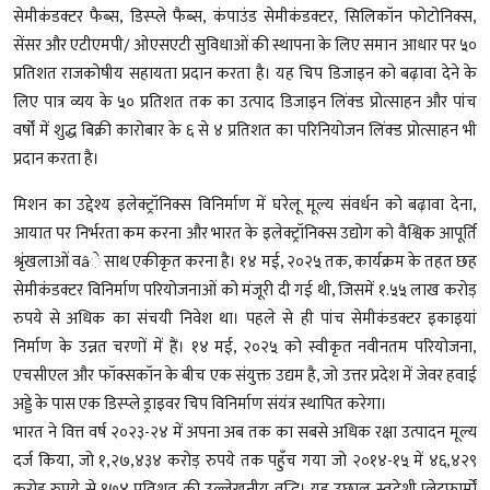
सेमीकंडक्टर फैब्स, डिस्प्ले फैब्स, कंपाउंड सेमीकंडक्टर, सिलिकॉन फोटोनिक्स,
सेंसर और एटीएमपी/ ओएसएटी सुविधाओं की स्थापना के लिए समान आधार पर ५०
प्रतिशत राजकोषीय सहायता प्रदान करता है। यह चिप डिजाइन को बढ़ावा देने के
लिए पात्र व्यय के ५० प्रतिशत तक का उत्पाद डिजाइन लिंक्ड प्रोत्साहन और पांच
वर्षों में शुद्ध बिक्री कारोबार के ६ से ४ प्रतिशत का परिनियोजन लिंक्ड प्रोत्साहन भी
प्रदान करता है।
मिशन का उद्देश्य इलेक्ट्रॉनिक्स विनिर्माण में घरेलू मूल्य संवर्धन को बढ़ावा देना,
आयात पर निर्भरता कम करना और भारत के इलेक्ट्रॉनिक्स उद्योग को वैश्विक आपूर्ति
श्रृंखलाओं वâे साथ एकीकृत करना है। १४ मई, २०२५ तक, कार्यक्रम के तहत छह
सेमीकंडक्टर विनिर्माण परियोजनाओं को मंजूरी दी गई थी, जिसमें १.५५ लाख करोड़
रुपये से अधिक का संचयी निवेश था। पहले से ही पांच सेमीकंडक्टर इकाइयां
निर्माण के उन्नत चरणों में हैं। १४ मई, २०२५ को स्वीकृत नवीनतम परियोजना,
एचसीएल और फॉक्सकॉन के बीच एक संयुक्त उद्यम है, जो उत्तर प्रदेश में जेवर हवाई
अड्डे के पास एक डिस्प्ले ड्राइवर चिप विनिर्माण संयंत्र स्थापित करेगा।
भारत ने वित्त वर्ष २०२३-२४ में अपना अब तक का सबसे अधिक रक्षा उत्पादन मूल्य
दर्ज किया, जो १,२७,४३४ करोड़ रुपये तक पहुँच गया जो २०१४-१५ में ४६,४२९
करोड़ रुपये से १७४ प्रतिशत की उल्लेखनीय वृद्धि। यह उछाल स्वदेशी प्लेटफार्मों