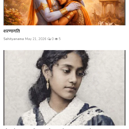
शरणागति
Sahityanama
May 21, 2026
0
5