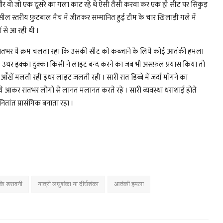
ै और वो जो एक दूसरे का गला काट रहे थे ऐसी तैसी करवा कर एक ही सीट पर सिकुड़
हसील स्तरीय फ़ुटबाल मैच में जीतकर सम्मानित हुई टीम के चार खिलाड़ी गले में
ीं से आ रही थी ।
तो रातभर ये क्रम चलता रहा कि उसकी सीट को कब्जाने के लिये कोई आतंकी हमला
पाये । उधर इक्का दुक्का किसी ने लाइट बन्द करने का जब भी असफ़ल प्रयास किया तो
आँखें मलती रही इधर लाइट जलती रही । सारी रात डिब्बे में जर्दा माँगने का
ये आकर रातभर लोगों से लानत मलानत करते रहे । सारी व्यवस्था धराशाई होते
तांत प्रासंगिक बनाता रहा ।
।
 कि डरावनी
यात्री लघुशंका या दीर्घशंका
आतंकी हमला