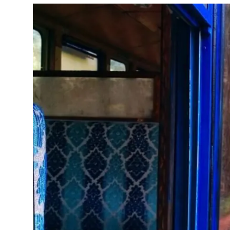
शख्सियत
धरोहर
यात्रावृत्तांत
उपन्यास
सिनेमा
शायरी
ग़ज़ल