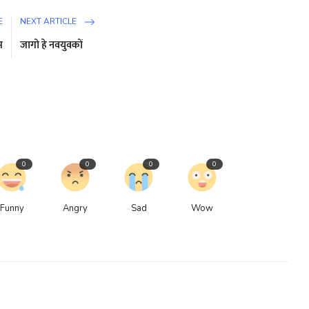
E
NEXT ARTICLE
म
जागो हे नवयुवकों
0
0
0
0
Funny
Angry
Sad
Wow