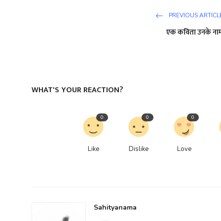
PREVIOUS ARTICL
एक कविता उनके ना
WHAT'S YOUR REACTION?
0
0
0
Like
Dislike
Love
Sahityanama