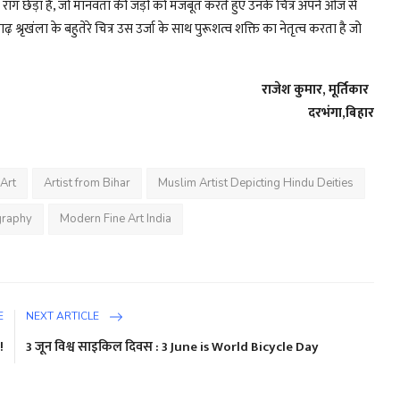
या राग छेड़ा है, जो मानवता की जड़ों को मजबूत करते हुए उनके चित्र अपने ओज से
 श्रृखंला के बहुतेरे चित्र उस उर्जा के साथ पुरूशत्व शक्ति का नेतृत्व करता है जो
राजेश कुमार, मूर्तिकार
दरभंगा,बिहार
Art
Artist from Bihar
Muslim Artist Depicting Hindu Deities
graphy
Modern Fine Art India
E
NEXT ARTICLE
!
3 जून विश्व साइकिल दिवस : 3 June is World Bicycle Day