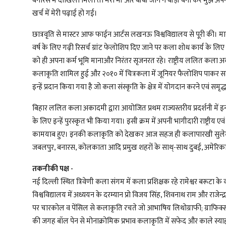
बनारस में दाखिला मिला तो मेरी मां और बीबी जान ने बीड़ी बना कर मुझे अ
खर्च में मेरी पढ़ाई हो गई।
छात्रवृति से मास्टर आफ फाईन आर्टस लखनऊ विश्वविद्यालय से पूरी की। 
वर्ष के लिए गढ़ी रिसर्च ग्रांट फेलोशिप दिए जाने पर कला शोध कार्य के लिए भु
को ही अपना कर्म भूमि मानाऔर निरंतर सृजनरत रहे। राष्ट्रीय ललित कला अकादम
कलाकृति शामिल हुई और २०१० में चित्रकला में जूनियर फैलोशिप पाकर सतत
इन्हें प्रदान किया गया है जो कला संस्कृति के क्षेत्र में योगदान करने एवं 
बिहार ललित कला अकादमी द्वारा आयोजित प्रथम राज्यस्तरीय प्रदर्शनी में 
के लिए इन्हें पुरस्कृत भी किया गया। इसी क्रम में अपनी भागीदारी राष्ट्रीय एवं
कामयाब हुए। इनकी कलाकृति को देखकर आज सहज ही कलापारखी सुलेमान क
जबलपुर, बनारस, कोलकाता आदि प्रमुख शहरों के साथ्-साथ दुबई, अमेरिका,
तकनीकी पक्ष -
नई दिल्ली स्थित त्रिवेणी कला संगम में कला प्रशिक्षक रहे रामेश्वर बरूटा क
विश्वविद्यालय में अध्ययन के दरम्यान प्रो विजय सिंह, शिवनाथ राम और राजे
पर चारकोल व पेंसिल से कलाकृति रचते जो आभाषिय लिथोग्राफी; ग्राफिक
की जगह बॉल पेन से मोनाक्रोमिक प्रभाव कलाकृति में सफेद और काले स्याह रंग