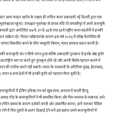
पनी आमद के पैसे भेजा करती थी। मितव्ययी तो था ही साथ ही साथ, उन दिनों कम
मास्टर आफ फाइन आर्टस के पश्चात ही ललित कला अकादमी नई दिल्ली द्वारा एक
वनेश्वरजा पहुंचा। तत्पश्चात भुवनेश्वर से वापस लौटे तो समस्तीपुर में अपने जन्मभूमि
ी द्वारा आयोजित ४७वें, ४८वें, ५६वें तथा ६१वें राष्ट्रीय कला प्रदर्शनी मे इनकी
 सक्रिय रहे। निरंतर सक्रियताके कारण इस वर्ष २०२५ में वरिष्ठ फेलोशिप भी
समृद्ध परंपरा विकसित करने के लिए संस्कृति विभाग्, भारत सरकार प्रदान करती है।
इनकी कलाकृति का न सिर्फ चयन हुआ बल्कि अकादमी पुरस्कार से इनके श्रेष्ठ कृति
 अंतर्राष्ट्रीय स्तर पर करते हुए पुरस्कृत होते रहे और अपनी विशेष पहचान बनाने में
ी तारीफ करने नहीं थकते। भारत के राजधानी के अतिरिक्त मुंबइ, हैदराबाद,
 लंदन व अन्य देशों में भी इनकी कृति को पहचान मिल चुकी है।
े कलाकृतियों में ईचिंग इफेक्ट मन को खुब भाया, बनारस में काशी हिन्दू
न्द्र प्रसाद गोंड के कलाकृतियों ने भी प्रभावित किया और फिर बनारस से लखनऊ आने
्स एचिंग प्रभाव के कारण दर्शकों अपनी ओर आकर्षित करता, आगे चलकर पेंसिल
ों में चित्र दूसरों से अलग दिखाई देने लगे इस प्रकार अपने कलाकृतियों में