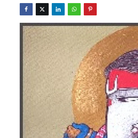
शख्सियत
धरोहर
यात्रावृत्तांत
उपन्यास
सिनेमा
शायरी
ग़ज़ल