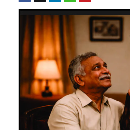
शख्सियत
धरोहर
यात्रावृत्तांत
उपन्यास
सिनेमा
शायरी
ग़ज़ल