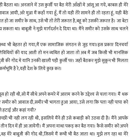
ी नही बैठता था। अनजाने में उस कुर्सी पर बैठ मेरी आँखों मे आंसू आ गये, बरबस ही मेरे
यी, अरे मुन्ना मैं कहाँ गया हूँ, मैं तो यही तेरे सामने ही तो रहता हूं, यही बैठे
ःखी मत हो जा समीर के साथ, उसे भी तो तेरी जरूरत है,बहू को उसकी जरूरत है। जा बेटा
सकता था। बाबूजी ने मुझे मार्गदर्शन दे दिया था। मैंने समीर को उसके साथ चलने
वास्थ्य भी बेहतर हो गया,मैं एक सामाजिक संगठन से जुड़ गया।इस प्रकार दिनचर्या
गतिविधियों की याद आती तो मन व्यथित हो जाता तो अब मैं जब किसी भी मानसिक
ाबूजी की गोद मे यानि उनकी खाली पड़ी कुर्सी पर। जहाँ बैठकर मुझे सुकून भी मिलता
 कर्मभूमि है रे,यही देश के लिये कुछ कर।
 हो रही थी,सो मैं सीधे अपने कमरे में आराम करने के उद्देश्य से चला गया। मैं धक
ला कर समीर को आवाज दी,समीर भी भागता हुआ आया, उसे लगा कि पता नही पापा को
सने हटाई और कहां गयी?
अच्छी भी नही लग रही थी, इसलिये मैंने ही उसे कबाड़ी को उठवा दी है। मैंने आपके
दो तीन दिन में ही आ जायेगी। मैं अपना माथा पकड़ कर बैठ गया। कैसे समीर को अपने
ी,वह मेरे बाबूजी की गोद थी,जिसमे मैं कभी भी बैठ जाता था। मुझे लग रहा था मेरे