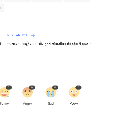
e
E
NEXT ARTICLE
ा
“पलायन : अधूरे सपनों और टूटते लोकजीवन की दर्दभरी दास्तान”
0
0
0
0
Funny
Angry
Sad
Wow