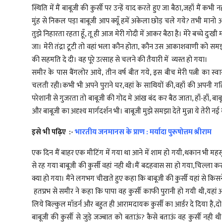
स्थिति में मैं बाबूजी की कुर्सी पर उन्हें याद करते हुए जा बैठा,जहाँ मैं कभ
मुंह से निकल पड़ा बाबूजी आप क्यूँ हमें अकेला छोड़ चले गये? तभी मानो आवाज आ
तुझे निहारता रहता हूँ, तू ही आज मेरी गोदी में आकर बैठा है। मेरे बच्चे दु
जा। मेरी तंद्रा टूटी तो वहां भला कौन होता, कौन उस आकाशवाणी को समझ 
की सहमति दे दी। वह पूरे उत्साह से चलने की तैयारी में व्यस्त हो गया।
समीर के पास बैंगलोर आये, तीन वर्ष बीत गये, इस बीच मेरी पत्नी का स्
चलती रही।कभी भी अपने पुराने घर,वहां के साथियों की,वहाँ की अपनी 
परेशानी से गुजरता तो बाबूजी की गोद मे आंख बंद कर बैठ जाता, हाँ-हाँ, ब
और बाबूजी का अदृश्य मार्गदर्शन भी। बाबूजी मुझे समझा देते मुन्ना ये तेरी नई
इसे भी पढ़िए :-
भारतीय जनमानस के प्राण : मर्यादा पुरूषोत्तम श्रीराम
एक दिन मैं बाहर एक मीटिंग में गया था आने में शाम हो गयी,थकान भी महसूस
से रह गया बाबूजी की कुर्सी वहां नही थी।मैं बदहवास सा हो गया,चिल्
क्या हो गया। मैंने लगभग चीखते हुए कहा कि बाबूजी की कुर्सी यहां से कि
हतप्रभ से समीर ने कहा कि पापा वह कुर्सी काफी पुरानी हो गयी थी,यहां 
लिये बिल्कुल मॉडर्न और बहुत ही आरामदायक कुर्सी का आर्डर दे दिया है,
बाबूजी की कुर्सी से जुड़े जज्बात को बताऊं? कैसे बताऊं वह कुर्सी नही थ