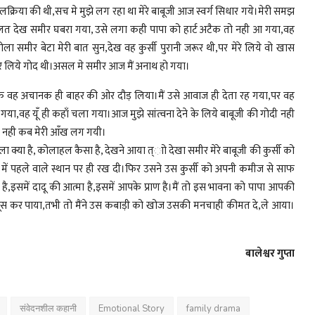
पालक्रिया की थी,सच मे मुझे लग रहा था मेरे बाबूजी आज स्वर्ग सिधार गये।मेरी समझ
 हालत देख समीर घबरा गया, उसे लगा कही पापा को हार्ट अटैक तो नही आ गया,वह
 बोला समीर बेटा मेरी बात सुन,देख वह कुर्सी पुरानी जरूर थी,पर मेरे लिये वो खास
की मेरे लिये गोद थी।असल मे समीर आज मैं अनाथ हो गया।
ा कि वह अचानक ही बाहर की ओर दौड़ लिया।मैं उसे आवाज ही देता रह गया,पर वह
या,वह यूँ ही कहाँ चला गया।आज मुझे सांत्वना देने के लिये बाबूजी की गोदी नही
ता नही कब मेरी आँख लग गयी।
्या है, कोलाहल कैसा है, देखने आया त्ाो देखा समीर मेरे बाबूजी की कुर्सी को
रे में पहले वाले स्थान पर ही रख दी।फिर उसने उस कुर्सी को अपनी कमीज से साफ
ै,इसमें दादू की आत्मा है,इसमें आपके प्राण है।मैं तो इस भावना को पापा आपकी
हसूस कर पाया,तभी तो मैंने उस कबाड़ी को खोज उसकी मनचाही कीमत दे,ले आया।
बालेश्वर गुप्ता
संवेदनशील कहानी
Emotional Story
family drama