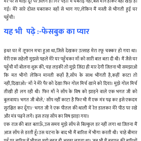
मेरे पैर से थोड़ी दूर पर अलग हो गिर पड़ा। मैं घबराई नहीं,बस मौन होकर वहीं खड़ी हो
गई। मेरे सारे दोस्त घबराकर वहाँ से भाग गए,लेकिन मैं मस्ती से भीगती हुई घर
पहुँची।
यह भी पढ़े :-फेसबुक का प्यार
इधर घर में तूफान मचा हुआ था,जिसे देखकर उत्साह मेरा रफू चक्कर हो गया था।
मेरी एक सहेली मुझसे पहले मेरे घर पहुँचकर माँ को सारी बात बता दी थी। मैं जैसे घर
पहुँची माँ बोलना शुरू की,'यह लड़की तो मुझे जिंदा ही मार देगी जितना भी समझाओ
कि मत भीगो लेकिन मानती कहाँ है,साँप के साथ भींगती है,कहीं काटा तो
नहीं,दिखाओ।' माँ ने मेरे पैर को देखा फिर गोल मिर्च खाने को दिया। मुझे गोल मिर्च
तीखी ही लग रही थी। फिर माँ ने साँप के विष को झाड़ने वाले एक भगत जी को
बुलवाया। भगत जी बोले,' साँप नहीं काटा है फिर भी मैं एक मंत्र पढ़ कर इसे एकदम
सुरक्षित कर दूँगा।' भगत जी ने एक पीतल की थाली में रेत डालकर मेरे पीठ पर रखे
और मंत्र पढ़ने लगे। इस तरह साँप का विष झाड़ा गया।
एक राज की बात बताऊँ,उस समय मुझे साँप से बिल्कुल डर नहीं लगा था जितना मैं
आज साँप से डरती हूँ।उस घटना के बाद भी मैं बारिश में भीगा करती थी। चाहे बीमार
पड़ूँ पर बारिश में भीगना मुझे बहुत ही अच्छा लगता था। जब भी मैं बचपन की बारिशों