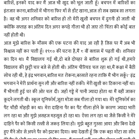
बारिशें, इनको याद कर मैं आज भी खुद को भूल जाती हूँ। बचपन में बारिशों का
इंतजार करना,बारिशों में भीगना फिर माँ से डाँट खाना,आज तो सब ख्वाब सा लगता
है। वह भी अगर शनिवार को बारिश हो तो मेरी खुशी बचपन में दुगनी हो जाती थी
क्योंकि सप्ताह का अंतिम दिन अगर कपड़े गीला भी हो जाए तो चिंता की कोई बात
नहीं होती थी।
आज मुझे बारिश के मौसम की एक घटना की याद आ रही है जिस पर मैं अब भी
विश्वास नहीं कर पाती हूँ। १९८० की घटना है,मैं ८ वीं क्लास में पढ़ती थी। शनिवार
का दिन था। मैं विद्यालय गई थी,दो बजे दोपहर से बारिश शुरू हो गई थी,हमारे
विद्यालय की छुट्टी चार बजे से होती थी। अंतिम पीरियड चल रहा था,मैं कक्षा में बैठी
सोच रही थी, हे इंद्र भगवान,बारिश मत रोकना,बरसाते रहना ताकि मैं भीग सकूँ।' इंद्र
भगवान ने मेरी प्रार्थना सुन ली और बारिश नहीं रुकी। मेरी खुशी का ठिकाना नहीं था।
मैं भीगती हुई घर की ओर चल दी। जहाँ गड्ढे में पानी ज्यादा होता था मैं वहीं जाकर
कूदने लगती थी। स्कूल यूनिफॉर्म,जूता मोजा सब गीला हो गया था। मेरे यूनिफॉर्म का
पैंट चौडी मोहड़ी का था। मेरा दाहिना पैर का पैंट गीला होने के कारण ज्यादा भारी
लग रहा था और मुझे असहज महसूस हो रहा था। ऐसा लग रहा था जैसे किसी ने मेरे
दाहिने पैर को किसी रस्सी से जकड़ लिया हो। मुझे बहुत गुस्सा आया और बिना देखे
हुए मैंने जोर से अपने पैर को झटका दिया। क्या देखती हूँ कि एक बड़ा मोटा सा साँप