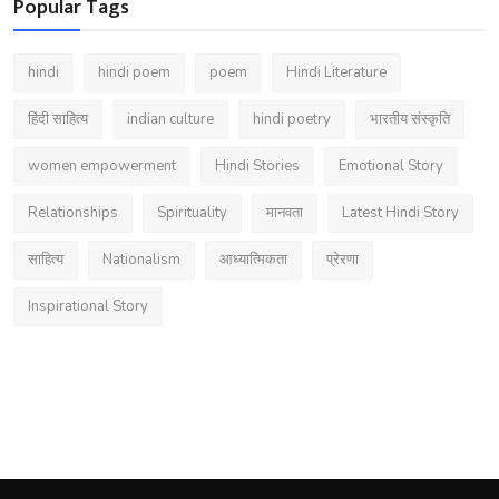
Popular Tags
hindi
hindi poem
poem
Hindi Literature
हिंदी साहित्य
indian culture
hindi poetry
भारतीय संस्कृति
women empowerment
Hindi Stories
Emotional Story
Relationships
Spirituality
मानवता
Latest Hindi Story
साहित्य
Nationalism
आध्यात्मिकता
प्रेरणा
Inspirational Story