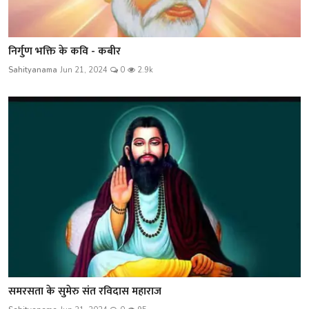
निर्गुण भक्ति के कवि - कबीर
Sahityanama
Jun 21, 2024
0
2.9k
समरसता के सुमेरु संत रविदास महाराज