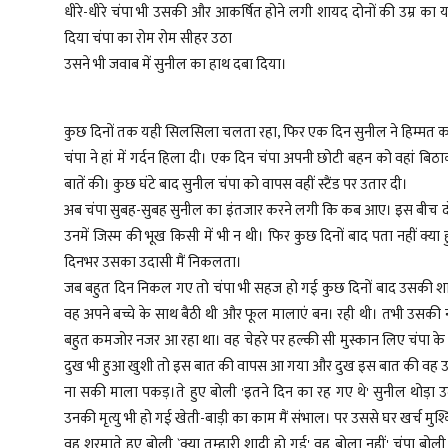
धीरे-धीरे चंपा भी उसकी और आकर्षित होने लगी शायद दोनों की उम्र का
दिया चंपा का रोम रोम सीहर उठा
उसने भी जवाब में सुनील का हाथ दबा दिया।
कुछ दिनों तक यही सिलसिला चलता रहा, फिर एक दिन सुनील ने हिम्मत करक
चंपा ने हां में गर्दन हिला दी। एक दिन चंपा अपनी छोटी बहन को वहां ब
बातें की। कुछ घंटे बाद सुनील चंपा को वापस वहीं स्टैंड पर उतार दी।
अब चंपा सुबह-सुबह सुनील का इंतजार करने लगी कि कब आए। इस बीच दोनो
उनमें जिस्म की भूख किसी में भी न थी। फिर कुछ दिनों बाद पता नहीं क्य
दिनभर उसका उदासी मैं निकलता।
जब बहुत दिन निकल गए तो चंपा भी सहज हो गई कुछ दिनों बाद उसकी शा
वह अपने बच्चे के साथ बैठी थी और फूल मालाएं बन। रही थी। तभी उसकी नज
बहुत कमजोर नजर आ रहा था। वह चेहरे पर हल्की सी मुस्कान लिए चंपा के 
दुख भी हुआ खुशी तो इस बात की वापस आ गया और दुख इस बात की वह उ
ना सकी माला पकड़।ते हुए बोली 'इतने दिन का रह गए थे' सुनील थोड़ा 
उनकी मृत्यु भी हो गई खेती-बाड़ी का काम मैं संभाल। पर उससे घर खर्च
वह शरमाते हुए बोली `क्या तुम्हारी शादी हो गई' वह बोला नहीं' चंपा बोली क