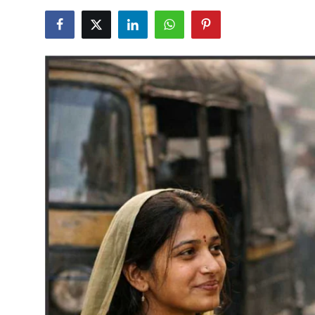
शख्सियत
धरोहर
यात्रावृत्तांत
उपन्यास
सिनेमा
शायरी
ग़ज़ल