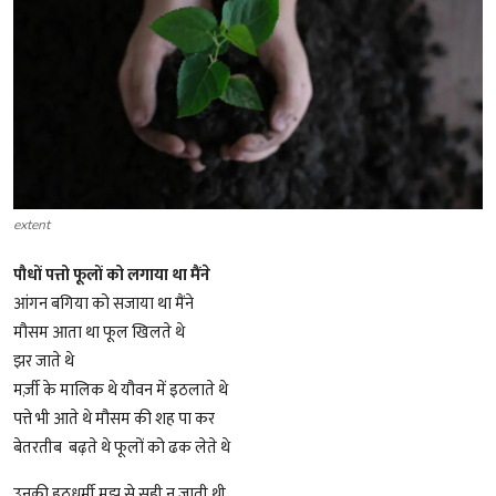
शख्सियत
धरोहर
यात्रावृत्तांत
उपन्यास
extent
सिनेमा
पौधों पत्तो फूलों को लगाया था मैंने
शायरी
आंगन बगिया को सजाया था मैंने
मौसम आता था फूल खिलते थे
ग़ज़ल
झर जाते थे
मर्ज़ी के मालिक थे यौवन में इठलाते थे
पत्ते भी आते थे मौसम की शह पा कर
बेतरतीब बढ़ते थे फूलों को ढक लेते थे
उनकी हठधर्मी मुझ से सही न जाती थी