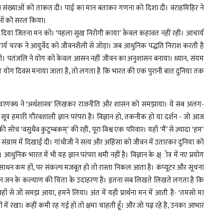
 उसने संख्याओं को ताकत दी। पाई का मान बताकर गणना को दिशा दी। वराहमिहिर ने
नाओं को सरल किया।
्व दिया जितना मन को। ‘पहला सुख निरोगी काया’ केवल कहावत नहीं रही। आचार्य
आचार्य चरक ने आयुर्वेद को जीवनशैली से जोड़ा। जब आधुनिक पद्धति निराश करती है
लगेगी। पतंजलि ने योग को केवल आसन नहीं जीवन का अनुशासन बनाया। ध्यान, संयम
य योग दिवस मनाया जाता है, तो लगता है कि भारत की एक पुरानी बात दुनिया तक
ीख है। चाणक्य ने ‘अर्थशास्त्र’ लिखकर राजनीति और शासन को समझाया। ये सब अलग-
यही सूत्र हमारी गौरवशाली ज्ञान परंपरा है। विज्ञान हो, तकनीक हो या दर्शन - जो आज
 की सोच ‘वसुधैव कुटुम्बकम्’ की रही, पूरा विश्व एक परिवार। यहाँ ‘मैं’ से ज़्यादा ‘हम’
ंग्राम में दिखाई दी। गांधीजी ने सत्य और अहिंसा को जीवन में उतारकर दुनिया को
आधुनिक भारत में भी यह ज्ञान परंपरा थमी नहीं है। विज्ञान के क्ष्ोत्र में नए प्रयोग
ाधन कम हों, पर संकल्प मजबूत हो तो रास्ता निकल आता है। कंप्यूटर और सूचना
न जन के कल्याण की चिंता के उदाहरण हैं। इतना सब लिखते लिखते लगता है कि
हाँ से जो समझ आया, हमने लिया। अंत में यही प्रार्थना मन में आती है- ‘तमसो मा
ों में रखा। कहीं कमी रह गई हो तो क्षमा चाहती हूँ। और जो पढ़ रहे हैं, उनका आभार