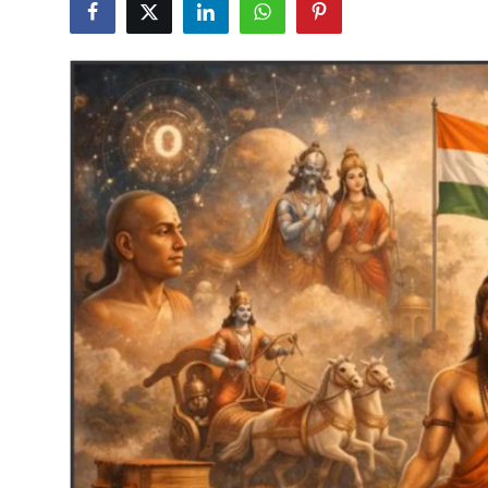
शख्सियत
धरोहर
यात्रावृत्तांत
उपन्यास
सिनेमा
शायरी
ग़ज़ल