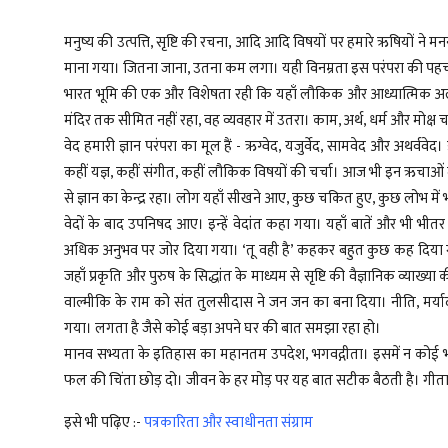
मनुष्य की उत्पत्ति, सृष्टि की रचना, आदि आदि विषयों पर हमारे ऋषियों ने
माना गया। जितना जाना, उतना कम लगा। यही विनम्रता इस परंपरा की पहच
भारत भूमि की एक और विशेषता रही कि यहाँ लौकिक और आध्यात्मिक अलग 
मंदिर तक सीमित नहीं रहा, वह व्यवहार में उतरा। काम, अर्थ, धर्म और मोक
वेद हमारी ज्ञान परंपरा का मूल हैं - ऋग्वेद, यजुर्वेद, सामवेद और अथर्ववे
कहीं यज्ञ, कहीं संगीत, कहीं लौकिक विषयों की चर्चा। आज भी इन ऋचाओं म
से ज्ञान का केन्द्र रहा। लोग यहाँ सीखने आए, कुछ चकित हुए, कुछ लोभ में 
वेदों के बाद उपनिषद आए। इन्हें वेदांत कहा गया। यहाँ बातें और भी भीतर की 
अधिक अनुभव पर जोर दिया गया। ‘तू वही है’ कहकर बहुत कुछ कह दिया ग
जहाँ प्रकृति और पुरुष के सिद्धांत के माध्यम से सृष्टि की वैज्ञानिक व्य
वाल्मीकि के राम को संत तुलसीदास ने जन जन का बना दिया। नीति, मर्
गया। लगता है जैसे कोई बड़ा अपने घर की बात समझा रहा हो।
मानव सभ्यता के इतिहास का महानतम उपदेश, भगवद्गीता। इसमें न कोई भार
फल की चिंता छोड़ दो। जीवन के हर मोड़ पर यह बात सटीक बैठती है। गीता 
इसे भी पढ़िए :-
पत्रकारिता और स्वाधीनता संग्राम