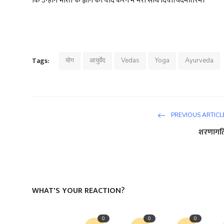
कि उन्होंने भारत के ज्ञान को याद करने में मेरा साथ दिया।वंदेमातरम।
Tags:
योग
आयुर्वेद
Vedas
Yoga
Ayurveda
PREVIOUS ARTICL
शरणागत
WHAT'S YOUR REACTION?
0
0
0