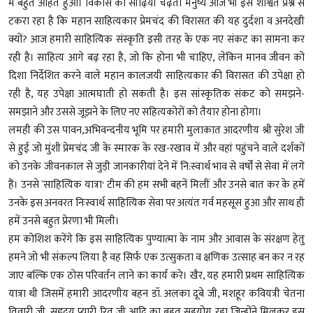
में बहुत आहत हुआ। विकास की सीढ़ियां चढ़ता मनुष्य आज भी इस शाश्वत प्रश्न से
टकरा रहा है कि महान साहित्यकार प्रेमचंद की विरासत की यह दुर्दशा व अनदेखी
क्यों? आज हमारी साहित्यिक संस्कृति इसी तरह के एक नए संकट का सामना कर
रही है। साहित्य आगे बढ़ रहा है, जो कि होना भी चाहिए, लेकिन मानव जीवन को
दिशा निर्देशित करने वाले महान कालजयी साहित्यकार की विरासत की उपेक्षा हो
रही है, यह उपेक्षा आत्मघाती हो सकती है। इस सांस्कृतिक संकट को समझने-
समझाने और उससे जूझने के लिए नए सहित्यकोरों को तैयार होना होगा।
लमही की उस पावन,अभिवन्दनीय भूमि पर हमारी मुलाकात आदरणीय श्री सुरेश जी
से हुई जो मुंशी प्रेमचंद जी के स्मारक के रख-रखाव में और वहां पहुंचने वाले दर्शकों
को उनके जीवनकाल से जुड़ी जानकारीयां देने में नि:स्वार्थ भाव से वर्षों से सेवा में लगे
हैं। उनसे `साहित्यिक यात्रा' टीम की हम सभी बहनें मिलीं और उनसे बात कर के हमें
उनके इस अनवरत निःस्वार्थ साहित्यिक सेवा पर अत्यंत गर्व महसूस हुआ और साथ ही
हमें उनसे बहुत प्रेरणा भी मिली।
हम कोशिश करेंगे कि इस साहित्यिक पुण्यात्मा के नाम और आवास के संरक्षण हेतु
हमने जो भी संकल्प लिया है वह सिर्फ एक उत्सुकता व क्षणिक उत्साह बन कर न रह
जाए बल्कि एक ठोस परिवर्तन लाने का कार्य करे। खैर, यह हमारी प्रथम साहित्यिक
यात्रा थी जिसमें हमारी आदरणीय बहन डॉ. अलका दूबे जी, मशहूर कवियत्री चेतना
तिवारी जी, सहृदय प्यारी रितु जी आदि का बहुत सहयोग रहा जिन्होंने मिलकर इस