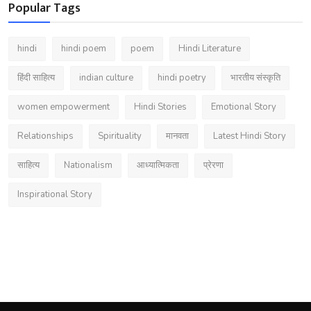
Popular Tags
hindi
hindi poem
poem
Hindi Literature
हिंदी साहित्य
indian culture
hindi poetry
भारतीय संस्कृति
women empowerment
Hindi Stories
Emotional Story
Relationships
Spirituality
मानवता
Latest Hindi Story
साहित्य
Nationalism
आध्यात्मिकता
प्रेरणा
Inspirational Story