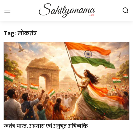
Tag: लोकतंत्र
Login
Register
स्वतंत्रता सेनानी
साहित्य समाचार
होम
कहानी
कविता
आलेख
स्वतंत्र भारत, अहसास एवं अनुभूत अभिव्यक्ति