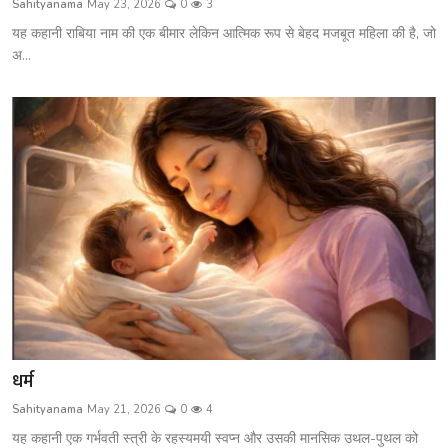
Sahityanama
May 23, 2026
0
3
शख्सियत
यह कहानी राबिया नाम की एक बीमार लेकिन आत्मिक रूप से बेहद मजबूत महिला की है, जो
अ...
धरोहर
यात्रावृत्तांत
उपन्यास
सिनेमा
शायरी
ग़ज़ल
धर्म
Sahityanama
May 21, 2026
0
4
यह कहानी एक गर्भवती स्त्री के रहस्यमयी स्वप्न और उसकी मानसिक उथल-पुथल को