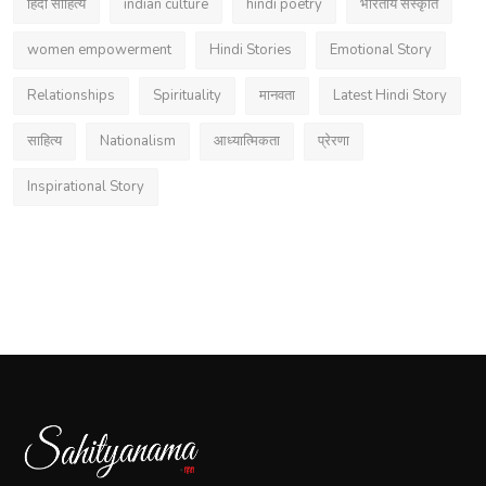
हिंदी साहित्य
indian culture
hindi poetry
भारतीय संस्कृति
women empowerment
Hindi Stories
Emotional Story
Relationships
Spirituality
मानवता
Latest Hindi Story
साहित्य
Nationalism
आध्यात्मिकता
प्रेरणा
Inspirational Story